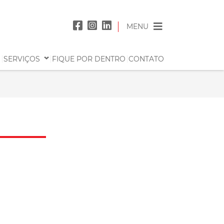
CADASTRO
MENU
VAGAS
S
SERVIÇOS
FIQUE POR DENTRO
CONTATO
SOBRE NÓS
CLIENTES
SERVIÇOS
AVALIAÇÃO PSICOSSOCIAL
COACHING
CONSULTORIA